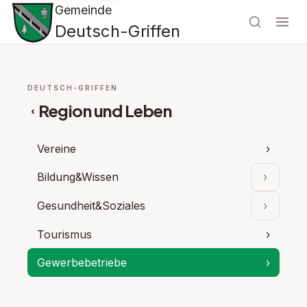
Gemeinde
Deutsch-Griffen
DEUTSCH-GRIFFEN
Region und Leben
‹
Vereine
›
Bildung&Wissen
›
Unterpu
Gesundheit&Soziales
›
Unterpu
Tourismus
›
Gewerbebetriebe
›